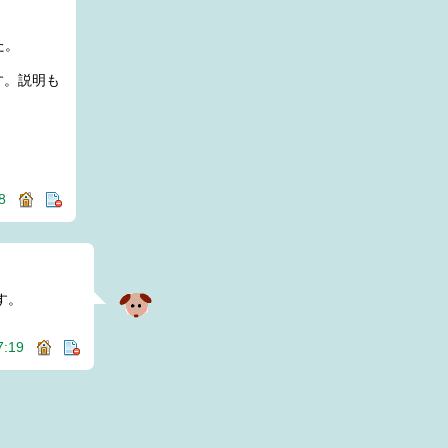
た。
す。説明も
:38
す。
17:19