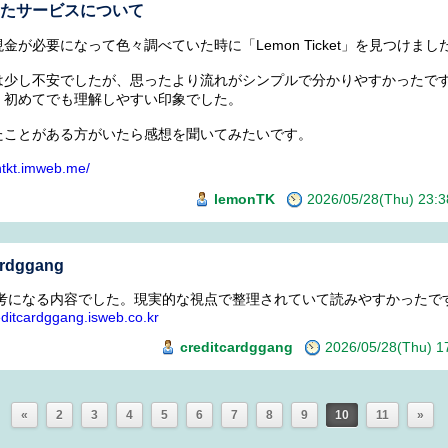
けたサービスについて
金が必要になって色々調べていた時に「Lemon Ticket」を見つけまし
は少し不安でしたが、思ったより流れがシンプルで分かりやすかったで
、初めてでも理解しやすい印象でした。
たことがある方がいたら感想を聞いてみたいです。
ntkt.imweb.me/
lemonTK
2026/05/28(Thu) 23
ardggang
考になる内容でした。現実的な視点で整理されていて読みやすかったで
reditcardggang.isweb.co.kr
creditcardggang
2026/05/28(Thu) 
«
2
3
4
5
6
7
8
9
10
11
»