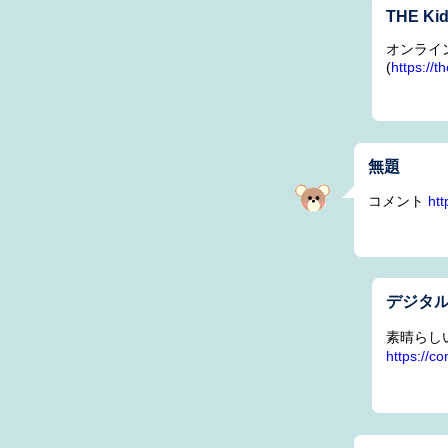
THE Ki
オンラインで
(
https://t
無題
コメント
htt
デジタ
素晴らし
https://c