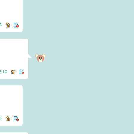
:38
12:10
:40