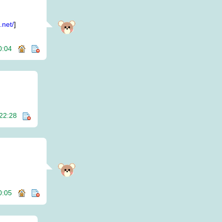
.net/
]
00:04
) 22:28
00:05