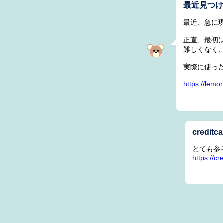
最近見つ
最近、急に現
正直、最初
難しくなく
実際に使っ
https://lemo
creditc
とても参
https://c