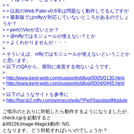
> >
> > 以前のWeb Patio v0.6等は問題なく動作してるんですが
> > 最新版ではniftyが対応していないところがあるのでしょ
うか？
> > perlのVerが古いとか？
> > @niftyではモジュールが使えない？とか
> > よくわかりませんが・・・
>
> そういえば、niftyではモジュールが使えないということか
と思います。
> 以下のQAから、個別に改造する他ないようです。
>
>
http://www.kent-web.com/support/oldlog/0005/0130.html
>
http://www.kent-web.com/support/oldlog/0004/0445.html
>
> 以下のようなサイトも参考に
>
http://hpcgi2.nifty.com/anineco/wiki/?PerlStandardModule
ご指示のとおりに対処したら動作するようになりましたが、
check.cgiを起動すると
&#8226;Image-Magick動作: NG
となります。どう対処すればいいのでしょうか？