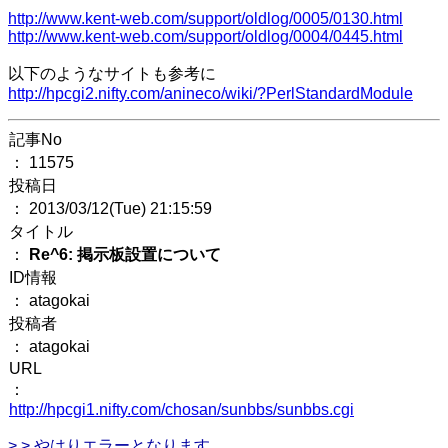
http://www.kent-web.com/support/oldlog/0005/0130.html
http://www.kent-web.com/support/oldlog/0004/0445.html
以下のようなサイトも参考に
http://hpcgi2.nifty.com/anineco/wiki/?PerlStandardModule
記事No
： 11575
投稿日
： 2013/03/12(Tue) 21:15:59
タイトル
：
Re^6: 掲示板設置について
ID情報
： atagokai
投稿者
： atagokai
URL
：
http://hpcgi1.nifty.com/chosan/sunbbs/sunbbs.cgi
> > やはりエラーとなります。