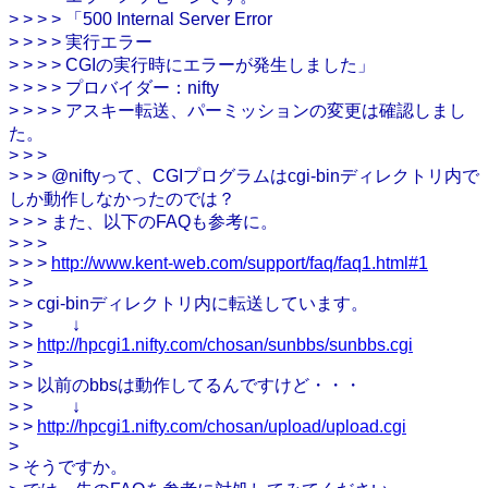
> > > > 「500 Internal Server Error
> > > > 実行エラー
> > > > CGIの実行時にエラーが発生しました」
> > > > プロバイダー：nifty
> > > > アスキー転送、パーミッションの変更は確認しまし
た。
> > >
> > > @niftyって、CGIプログラムはcgi-binディレクトリ内で
しか動作しなかったのでは？
> > > また、以下のFAQも参考に。
> > >
> > >
http://www.kent-web.com/support/faq/faq1.html#1
> >
> > cgi-binディレクトリ内に転送しています。
> > ↓
> >
http://hpcgi1.nifty.com/chosan/sunbbs/sunbbs.cgi
> >
> > 以前のbbsは動作してるんですけど・・・
> > ↓
> >
http://hpcgi1.nifty.com/chosan/upload/upload.cgi
>
> そうですか。