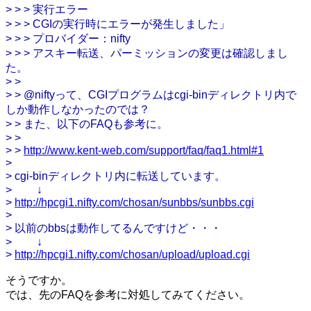
> > > 実行エラー
> > > CGIの実行時にエラーが発生しました」
> > > プロバイダー：nifty
> > > アスキー転送、パーミッションの変更は確認しまし
た。
> >
> > @niftyって、CGIプログラムはcgi-binディレクトリ内で
しか動作しなかったのでは？
> > また、以下のFAQも参考に。
> >
> >
http://www.kent-web.com/support/faq/faq1.html#1
>
> cgi-binディレクトリ内に転送しています。
> ↓
>
http://hpcgi1.nifty.com/chosan/sunbbs/sunbbs.cgi
>
> 以前のbbsは動作してるんですけど・・・
> ↓
>
http://hpcgi1.nifty.com/chosan/upload/upload.cgi
そうですか。
では、先のFAQを参考に対処してみてください。