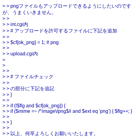
> > pngファイルもアップロードできるようにしたいのです
が、うまくいきません。
> >
> > int.cgi内
> > # アップロードを許可するファイルに下記を追加
> >
> > $cf{ok_png} = 1; # png
> >
> > upload.cgi内
>
>
> >
> > # ファイルチェック
> >
> > の部分に下記を追記
> > }
> >
> > if (!$flg and $cf{ok_png}) {
> > if ($mime =~ /^image\/png$/i and $ext eq 'png') { $flg++; }
> >
> > }
> >
> > 以上、何卒よろしくお願いいたします。