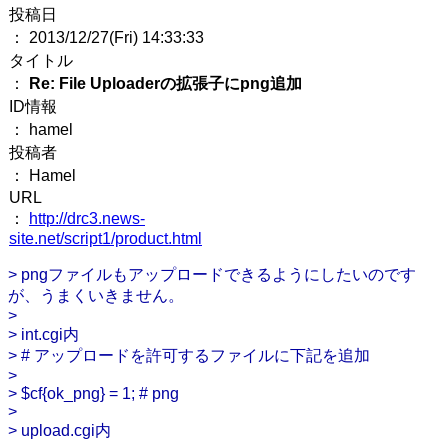
投稿日
： 2013/12/27(Fri) 14:33:33
タイトル
：
Re: File Uploaderの拡張子にpng追加
ID情報
： hamel
投稿者
： Hamel
URL
：
http://drc3.news-
site.net/script1/product.html
> pngファイルもアップロードできるようにしたいのです
が、うまくいきません。
>
> int.cgi内
> # アップロードを許可するファイルに下記を追加
>
> $cf{ok_png} = 1; # png
>
> upload.cgi内