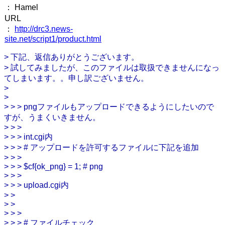
： Hamel
URL
：
http://drc3.news-
site.net/script1/product.html
> 下記、返信ありがとうございます。
> 試してみましたが、このファイルは取扱できませんになっ
てしまいます。。申し訳ございません。
>
>
> > > pngファイルもアップロードできるようにしたいので
すが、うまくいきません。
> > >
> > > int.cgi内
> > > # アップロードを許可するファイルに下記を追加
> > >
> > > $cf{ok_png} = 1; # png
> > >
> > > upload.cgi内
> >
> >
> > >
> > > # ファイルチェック