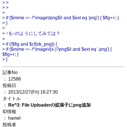
> >
> >
>
> if ($mime =~ /^image\/png$/i and $ext eq 'png') { $flg++; }
> }
>
> ↑を↓のようにしてみては？
>
> if (!$flg and $cf{ok_png}) {
> if ($mime =~ /^image\/(x-)?png$/i and $ext eq '.png') {
$flg++; }
> }
記事No
： 12586
投稿日
： 2013/12/27(Fri) 16:27:30
タイトル
：
Re^3: File Uploaderの拡張子にpng追加
ID情報
： hamel
投稿者