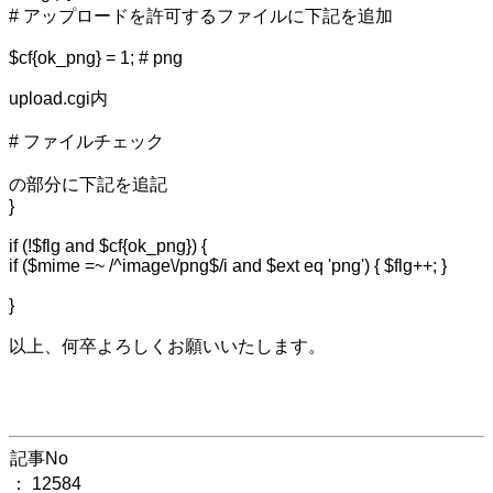
# アップロードを許可するファイルに下記を追加
$cf{ok_png} = 1; # png
upload.cgi内
# ファイルチェック
の部分に下記を追記
}
if (!$flg and $cf{ok_png}) {
if ($mime =~ /^image\/png$/i and $ext eq 'png') { $flg++; }
}
以上、何卒よろしくお願いいたします。
記事No
： 12584