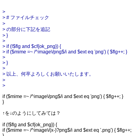
>
> # ファイルチェック
>
> の部分に下記を追記
> }
>
> if (!$flg and $cf{ok_png}) {
> if ($mime =~ /^image\/png$/i and $ext eq 'png') { $flg++; }
>
> }
>
> 以上、何卒よろしくお願いいたします。
>
>
if ($mime =~ /^image\/png$/i and $ext eq 'png') { $flg++; }
}
↑を↓のようにしてみては？
if (!$flg and $cf{ok_png}) {
if ($mime =~ /^image\/(x-)?png$/i and $ext eq '.png') { $flg++;
}